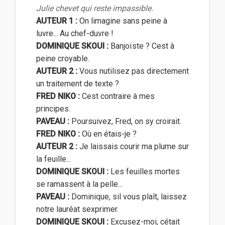
Julie chevet qui reste impassible.
AUTEUR 1 :
On limagine sans peine à
luvre... Au chef-duvre !
DOMINIQUE SKOUI :
Banjoïste ? Cest à
peine croyable.
AUTEUR 2 :
Vous nutilisez pas directement
un traitement de texte ?
FRED NIKO :
Cest contraire à mes
principes.
PAVEAU :
Poursuivez, Fred, on sy croirait.
FRED NIKO :
Où en étais-je ?
AUTEUR 2 :
Je laissais courir ma plume sur
la feuille...
DOMINIQUE SKOUI :
Les feuilles mortes
se ramassent à la pelle...
PAVEAU :
Dominique, sil vous plaît, laissez
notre lauréat sexprimer.
DOMINIQUE SKOUI :
Excusez-moi, cétait