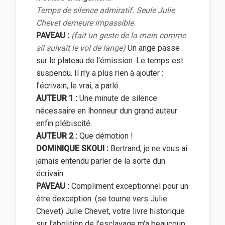
Temps de silence admiratif. Seule Julie
Chevet demeure impassible.
PAVEAU :
(fait un geste de la main comme
sil suivait le vol de lange)
Un ange passe
sur le plateau de l'émission. Le temps est
suspendu. Il n'y a plus rien à ajouter :
l'écrivain, le vrai, a parlé.
AUTEUR 1 :
Une minute de silence
nécessaire en lhonneur dun grand auteur
enfin plébiscité.
AUTEUR 2 :
Que démotion !
DOMINIQUE SKOUI :
Bertrand, je ne vous ai
jamais entendu parler de la sorte dun
écrivain.
PAVEAU :
Compliment exceptionnel pour un
être dexception. (se tourne vers Julie
Chevet) Julie Chevet, votre livre historique
sur l'abolition de l'esclavage m'a beaucoup