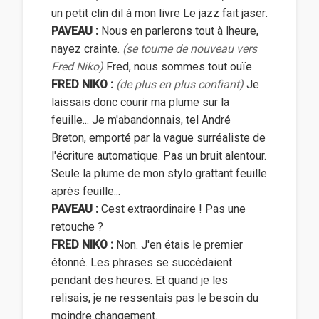
un petit clin dil à mon livre Le jazz fait jaser.
PAVEAU :
Nous en parlerons tout à lheure,
nayez crainte.
(se tourne de nouveau vers
Fred Niko)
Fred, nous sommes tout ouïe.
FRED NIKO :
(de plus en plus confiant)
Je
laissais donc courir ma plume sur la
feuille... Je m'abandonnais, tel André
Breton, emporté par la vague surréaliste de
l'écriture automatique. Pas un bruit alentour.
Seule la plume de mon stylo grattant feuille
après feuille...
PAVEAU :
Cest extraordinaire ! Pas une
retouche ?
FRED NIKO :
Non. J'en étais le premier
étonné. Les phrases se succédaient
pendant des heures. Et quand je les
relisais, je ne ressentais pas le besoin du
moindre changement.