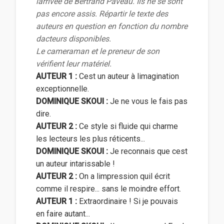
larrivée de Bertrand Paveau. Ils ne se sont
pas encore assis. Répartir le texte des
auteurs en question en fonction du nombre
dacteurs disponibles.
Le cameraman et le preneur de son
vérifient leur matériel.
AUTEUR 1 :
Cest un auteur à limagination
exceptionnelle.
DOMINIQUE SKOUI :
Je ne vous le fais pas
dire.
AUTEUR 2 :
Ce style si fluide qui charme
les lecteurs les plus réticents...
DOMINIQUE SKOUI :
Je reconnais que cest
un auteur intarissable !
AUTEUR 2 :
On a limpression quil écrit
comme il respire... sans le moindre effort.
AUTEUR 1 :
Extraordinaire ! Si je pouvais
en faire autant...