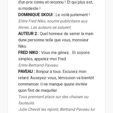
d'un prix connu et reconnu ! Et qui plus est,
si modeste !
DOMINIQUE SKOUI :
Le voilà justement !
Entre Fred Niko, sourire publicitaire aux
lèvres. Les auteurs se saluent.
AUTEUR 2 :
Quel honneur de serrer la main
dune personne telle que vous, monsieur
Niko.
FRED NIKO :
Vous me gênez... Et soyons
simples, appelez-moi Fred.
Entre Bertrand Paveau.
PAVEAU :
Bonjour à tous. Excusez mon
retard. Asseyez-vous, lémission va bientôt
commencer. Il ne manque quune invitée
quon finit de maquiller.
Tous prennent place sur des chaises ou
fauteuils.
Julie Chevet les rejoint, Bertrand Paveau lui