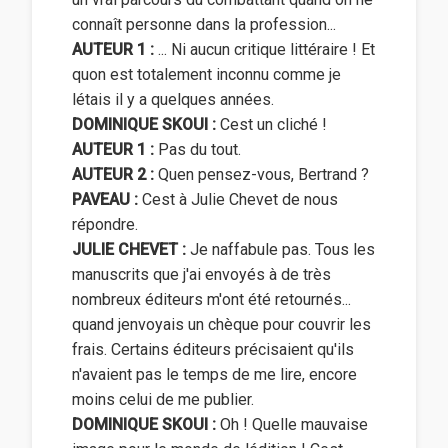
connaît personne dans la profession...
AUTEUR 1 :
... Ni aucun critique littéraire ! Et
quon est totalement inconnu comme je
létais il y a quelques années.
DOMINIQUE SKOUI :
Cest un cliché !
AUTEUR 1 :
Pas du tout.
AUTEUR 2 :
Quen pensez-vous, Bertrand ?
PAVEAU :
Cest à Julie Chevet de nous
répondre.
JULIE CHEVET :
Je naffabule pas. Tous les
manuscrits que j'ai envoyés à de très
nombreux éditeurs m'ont été retournés...
quand jenvoyais un chèque pour couvrir les
frais. Certains éditeurs précisaient qu'ils
n'avaient pas le temps de me lire, encore
moins celui de me publier.
DOMINIQUE SKOUI :
Oh ! Quelle mauvaise