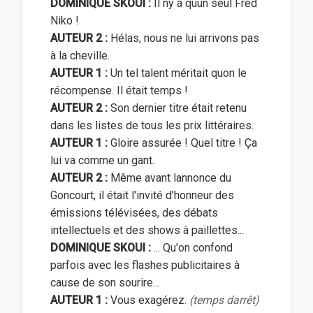
DOMINIQUE SKOUI :
Il ny a quun seul Fred
Niko !
AUTEUR 2 :
Hélas, nous ne lui arrivons pas
à la cheville.
AUTEUR 1 :
Un tel talent méritait quon le
récompense. Il était temps !
AUTEUR 2 :
Son dernier titre était retenu
dans les listes de tous les prix littéraires.
AUTEUR 1 :
Gloire assurée ! Quel titre ! Ça
lui va comme un gant.
AUTEUR 2 :
Même avant lannonce du
Goncourt, il était l'invité d'honneur des
émissions télévisées, des débats
intellectuels et des shows à paillettes...
DOMINIQUE SKOUI :
... Qu'on confond
parfois avec les flashes publicitaires à
cause de son sourire...
AUTEUR 1 :
Vous exagérez.
(temps darrêt)