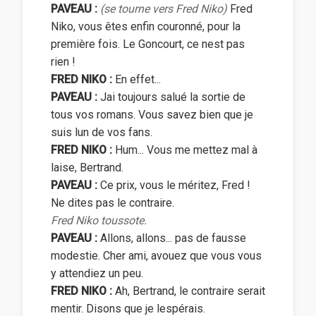
PAVEAU :
(se tourne vers Fred Niko)
Fred
Niko, vous êtes enfin couronné, pour la
première fois. Le Goncourt, ce nest pas
rien !
FRED NIKO :
En effet...
PAVEAU :
Jai toujours salué la sortie de
tous vos romans. Vous savez bien que je
suis lun de vos fans.
FRED NIKO :
Hum... Vous me mettez mal à
laise, Bertrand.
PAVEAU :
Ce prix, vous le méritez, Fred !
Ne dites pas le contraire.
Fred Niko toussote.
PAVEAU :
Allons, allons... pas de fausse
modestie. Cher ami, avouez que vous vous
y attendiez un peu.
FRED NIKO :
Ah, Bertrand, le contraire serait
mentir. Disons que je lespérais.