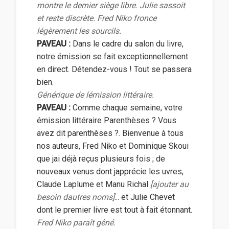
montre le dernier siège libre. Julie sassoit
et reste discrète. Fred Niko fronce
légèrement les sourcils.
PAVEAU :
Dans le cadre du salon du livre,
notre émission se fait exceptionnellement
en direct. Détendez-vous ! Tout se passera
bien.
Générique de lémission littéraire.
PAVEAU :
Comme chaque semaine, votre
émission littéraire Parenthèses ? Vous
avez dit parenthèses ?. Bienvenue à tous
nos auteurs, Fred Niko et Dominique Skoui
que jai déjà reçus plusieurs fois ; de
nouveaux venus dont japprécie les uvres,
Claude Laplume et Manu Richal
[ajouter au
besoin dautres noms]
... et Julie Chevet
dont le premier livre est tout à fait étonnant.
Fred Niko paraît gêné.