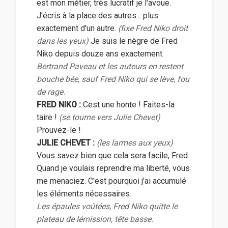
est mon métier, très lucratif je l'avoue.
J'écris à la place des autres... plus
exactement d'un autre.
(fixe Fred Niko droit
dans les yeux)
Je suis le nègre de Fred
Niko depuis douze ans exactement.
Bertrand Paveau et les auteurs en restent
bouche bée, sauf Fred Niko qui se lève, fou
de rage.
FRED NIKO :
Cest une honte ! Faites-la
taire !
(se tourne vers Julie Chevet)
Prouvez-le !
JULIE CHEVET :
(les larmes aux yeux)
Vous savez bien que cela sera facile, Fred.
Quand je voulais reprendre ma liberté, vous
me menaciez. C'est pourquoi j'ai accumulé
les éléments nécessaires.
Les épaules voûtées, Fred Niko quitte le
plateau de lémission, tête basse.