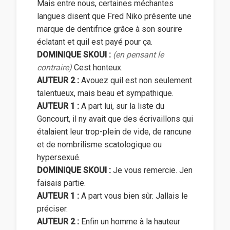
Mais entre nous, certaines méchantes
langues disent que Fred Niko présente une
marque de dentifrice grâce à son sourire
éclatant et quil est payé pour ça.
DOMINIQUE SKOUI :
(en pensant le
contraire)
Cest honteux.
AUTEUR 2 :
Avouez quil est non seulement
talentueux, mais beau et sympathique.
AUTEUR 1 :
A part lui, sur la liste du
Goncourt, il ny avait que des écrivaillons qui
étalaient leur trop-plein de vide, de rancune
et de nombrilisme scatologique ou
hypersexué.
DOMINIQUE SKOUI :
Je vous remercie. Jen
faisais partie.
AUTEUR 1 :
A part vous bien sûr. Jallais le
préciser.
AUTEUR 2 :
Enfin un homme à la hauteur